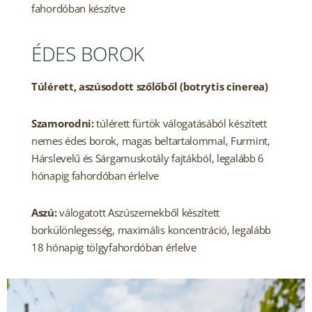
fahordóban készítve
ÉDES BOROK
Túlérett, aszúsodott szőlőből (botrytis cinerea)
Szamorodni:
túlérett fürtök válogatásából készített
nemes édes borok, magas beltartalommal, Furmint,
Hárslevelű és Sárgamuskotály fajtákból, legalább 6
hónapig fahordóban érlelve
Aszú:
válogatott Aszúszemekből készített
borkülönlegesség, maximális koncentráció, legalább
18 hónapig tölgyfahordóban érlelve