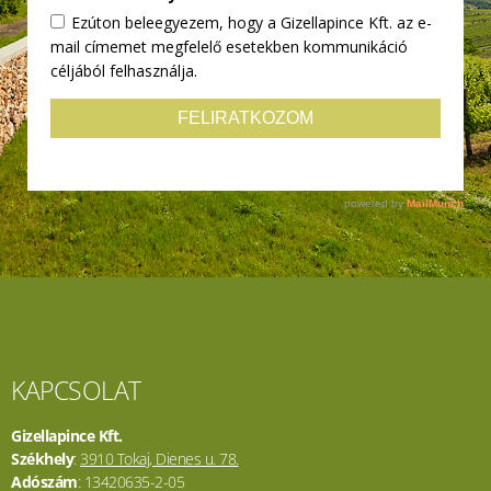
KAPCSOLAT
Gizellapince Kft.
Székhely
:
3910 Tokaj, Dienes u. 78.
Adószám
: 13420635-2-05