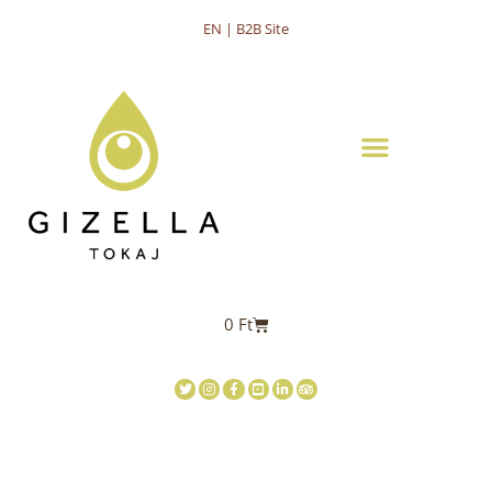
EN | B2B Site
0
Ft