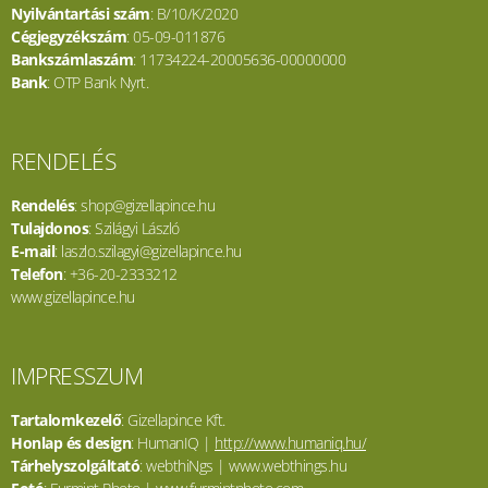
Nyilvántartási szám
: B/10/K/2020
Cégjegyzékszám
: 05-09-011876
Bankszámlaszám
: 11734224-20005636-00000000
Bank
: OTP Bank Nyrt.
RENDELÉS
Rendelés
: shop@gizellapince.hu
Tulajdonos
: Szilágyi László
E-mail
: laszlo.szilagyi@gizellapince.hu
Telefon
: +36-20-2333212
www.gizellapince.hu
IMPRESSZUM
Tartalomkezelő
: Gizellapince Kft.
Honlap és design
: HumanIQ |
http://www.humaniq.hu/
Tárhelyszolgáltató
: webthiNgs | www.webthings.hu