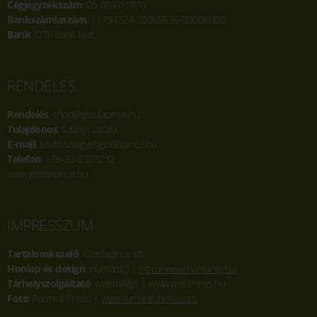
Cégjegyzékszám
: 05-09-011876
Bankszámlaszám
: 11734224-20005636-00000000
Bank
: OTP Bank Nyrt.
RENDELÉS
Rendelés
: shop@gizellapince.hu
Tulajdonos
: Szilágyi László
E-mail
: laszlo.szilagyi@gizellapince.hu
Telefon
: +36-20-2333212
www.gizellapince.hu
IMPRESSZUM
Tartalomkezelő
: Gizellapince Kft.
Honlap és design
: HumanIQ |
http://www.humaniq.hu/
Tárhelyszolgáltató
: webthiNgs | www.webthings.hu
Fotó
: Furmint Photo |
www.furmintphoto.com