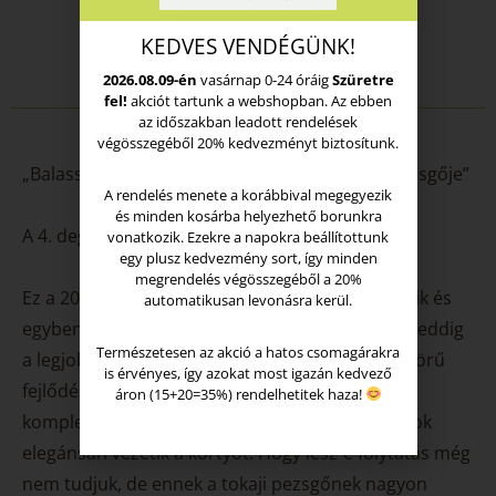
Elfogyott
KEDVES VENDÉGÜNK!
2026.08.09-én
vasárnap 0-24 óráig
Szüretre
fel!
akciót tartunk a webshopban. Az ebben
az időszakban leadott rendelések
végösszegéből 20% kedvezményt biztosítunk.
„Balassa István és Szilágyi László első közös pezsgője”
A rendelés menete a korábbival megegyezik
és minden kosárba helyezhető borunkra
A 4. degorzsálás
vonatkozik. Ezekre a napokra beállítottunk
egy plusz kedvezmény sort, így minden
megrendelés végösszegéből a 20%
Ez a 2019-ben készített közös pezsgőnk negyedik és
automatikusan levonásra kerül.
egyben utolsó degorzsálása. Az biztos, hogy ez eddig
Természetesen az akció a hatos csomagárakra
a legjobb, a több mint 3 év seprőn tartás gyönyörű
is érvényes, így azokat most igazán kedvező
fejlődést eredményezett. Az illat most sokkal
áron (15+20=35%) rendelhetitek haza!
komplexebb, kóstolva kerekebb lett, a buborékok
elegánsan vezetik a kortyot. Hogy lesz-e folytatás még
nem tudjuk, de ennek a tokaji pezsgőnek nagyon