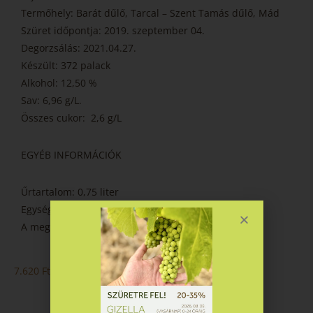
Termőhely: Barát dűlő, Tarcal – Szent Tamás dűlő, Mád
Szüret időpontja: 2019. szeptember 04.
Degorzsálás: 2021.04.27.
Készült: 372 palack
Alkohol: 12,50 %
Sav: 6,96 g/L.
Összes cukor: 2,6 g/L
EGYÉB INFORMÁCIÓK
Űrtartalom: 0,75 liter
Egységár: 10 160 Ft/liter
A megadott árak bruttó árak.
7.620
Ft