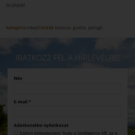
örülünk!
Kategória
tokaji
Címkék
balassa
,
gizella
,
pezsgő
IRATKOZZ FEL A HÍRLEVÉLRE!