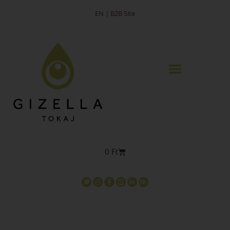
EN | B2B Site
0
Ft