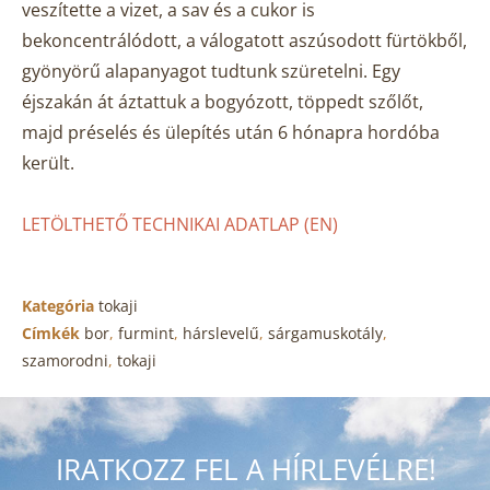
veszítette a vizet, a sav és a cukor is
bekoncentrálódott, a válogatott aszúsodott fürtökből,
gyönyörű alapanyagot tudtunk szüretelni. Egy
éjszakán át áztattuk a bogyózott, töppedt szőlőt,
majd préselés és ülepítés után 6 hónapra hordóba
került.
LETÖLTHETŐ TECHNIKAI ADATLAP (EN)
Kategória
tokaji
Címkék
bor
,
furmint
,
hárslevelű
,
sárgamuskotály
,
szamorodni
,
tokaji
IRATKOZZ FEL A HÍRLEVÉLRE!