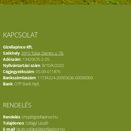
KAPCSOLAT
Gizellapince Kft.
Székhely
:
3910 Tokaj, Dienes u. 78.
Adószám
: 13420635-2-05
Nyilvántartási szám
: B/10/K/2020
Cégjegyzékszám
: 05-09-011876
Bankszámlaszám
: 11734224-20005636-00000000
Bank
: OTP Bank Nyrt.
RENDELÉS
Rendelés
: shop@gizellapince.hu
Tulajdonos
: Szilágyi László
E-mail
: laszlo.szilagyi@gizellapince.hu