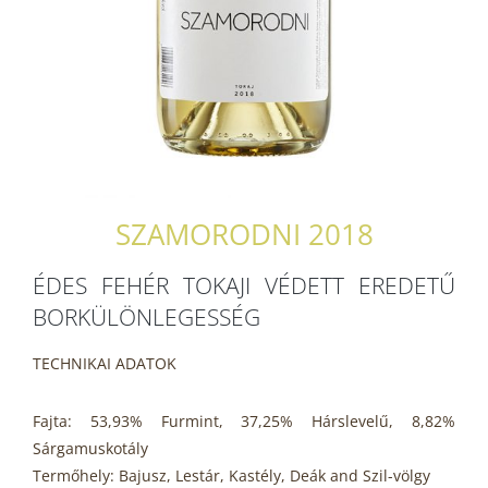
SZAMORODNI 2018
ÉDES FEHÉR TOKAJI VÉDETT EREDETŰ
BORKÜLÖNLEGESSÉG
TECHNIKAI ADATOK
Fajta: 53,93% Furmint, 37,25% Hárslevelű, 8,82%
Sárgamuskotály
Termőhely: Bajusz, Lestár, Kastély, Deák and Szil-völgy