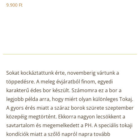
9.900
Ft
Elfogyott
Sokat kockáztattunk érte, novemberig vártunk a
töppedésre. A meleg évjáratból finom, egyedi
karakterű édes bor készült. Számomra ez a bor a
legjobb példa arra, hogy miért olyan különleges Tokaj.
A gyors érés miatt a száraz borok szürete szeptember
közepéig megtörtént. Ekkorra nagyon lecsökkent a
savtartalom és megemelkedett a PH. A speciális tokaji
kondíciók miatt a szőlő napról napra tovább