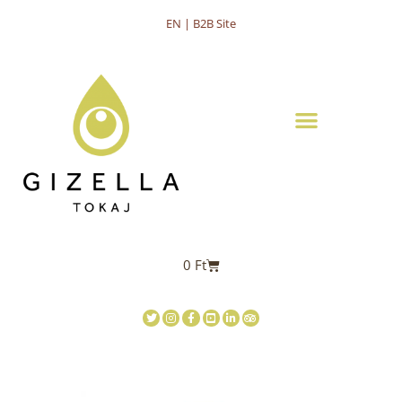
EN | B2B Site
0
Ft