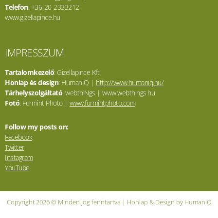
Telefon
: +36-20-2333212
www.gizellapince.hu
IMPRESSZUM
Tartalomkezelő
: Gizellapince Kft.
Honlap és design
: HumanIQ |
http://www.humaniq.hu/
Tárhelyszolgáltató
: webthiNgs | www.webthings.hu
Fotó
: Furmint Photo |
www.furmintphoto.com
Follow my posts on:
Facebook
Twitter
Instagram
YouTube
Copyright 2026 © Minden jog fenntartva | Honlap & Design by HumanIQ