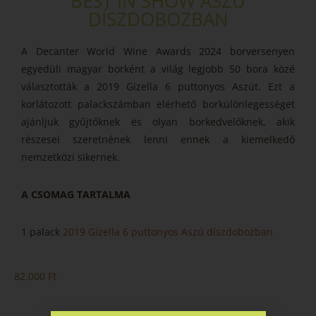
BEST IN SHOW ASZÚ
DÍSZDOBOZBAN
A Decanter World Wine Awards 2024 borversenyen
egyedüli magyar borként a világ legjobb 50 bora közé
választották a 2019 Gizella 6 puttonyos Aszút. Ezt a
korlátozott palackszámban elérhető borkülönlegességet
ajánljuk gyűjtőknek és olyan borkedvelőknek, akik
részesei szeretnének lenni ennek a kiemelkedő
nemzetközi sikernek.
A CSOMAG TARTALMA
1 palack
2019 Gizella 6 puttonyos Aszú díszdobozban
82.000
Ft