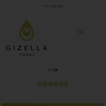
EN | B2B Site
0
Ft