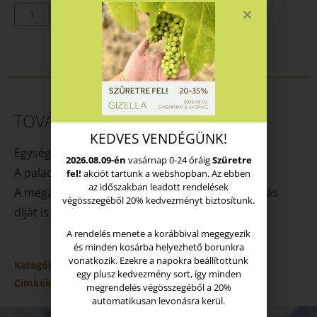
KOSÁRBA TESZEM
TOVÁBBI INFORMÁCIÓK
KEDVES VENDÉGÜNK!
Egységár: 156 000 Ft/liter
2026.08.09-én
vasárnap 0-24 óráig
Szüretre
A palackok száma összesen a csomagban: 1 db
fel!
akciót tartunk a webshopban. Az ebben
az időszakban leadott rendelések
A megadott árak bruttó árak és a belföldi szállítás
végösszegéből 20% kedvezményt biztosítunk.
díját is tartalmazzák.
A rendelés menete a korábbival megegyezik
és minden kosárba helyezhető borunkra
vonatkozik. Ezekre a napokra beállítottunk
Kategória
tokaji
egy plusz kedvezmény sort, így minden
Címkék
aszú
,
furmint
,
gizella
,
hárslevelű
,
tokaji
megrendelés végösszegéből a 20%
automatikusan levonásra kerül.