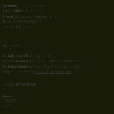
Rendelés
: shop@gizellapince.hu
Tulajdonos
: Szilágyi László
E-mail
: laszlo.szilagyi@gizellapince.hu
Telefon
: +36-20-2333212
www.gizellapince.hu
IMPRESSZUM
Tartalomkezelő
: Gizellapince Kft.
Honlap és design
: HumanIQ |
http://www.humaniq.hu/
Tárhelyszolgáltató
: webthiNgs | www.webthings.hu
Fotó
: Furmint Photo |
www.furmintphoto.com
Follow my posts on:
Facebook
Twitter
Instagram
YouTube