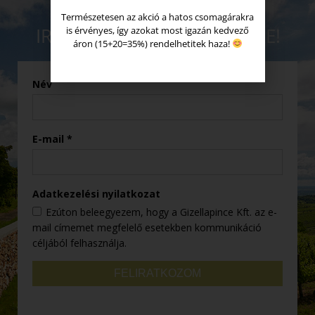
Természetesen az akció a hatos csomagárakra
IRATKOZZ FEL A HÍRLEVÉLRE!
is érvényes, így azokat most igazán kedvező
áron (15+20=35%) rendelhetitek haza!