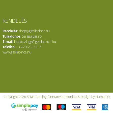
RENDELÉS
Rendelés
: shop@gizellapince.hu
Tulajdonos
: Szilágyi László
E-mail
: laszlo.szilagyi@gizellapince.hu
Telefon
: +36-20-2333212
www.gizellapince.hu
Copyright 2026 © Minden jog fenntartva | Honlap & Design by HumanIQ