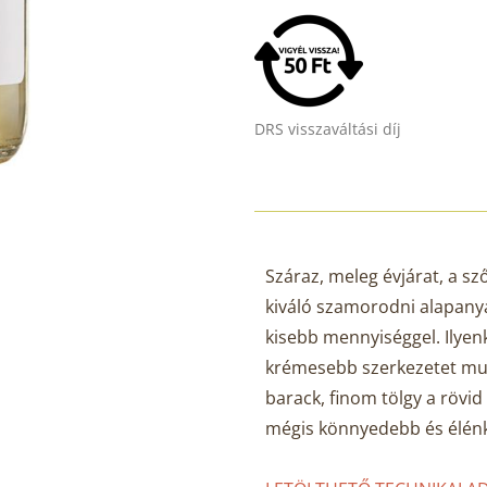
DRS visszaváltási díj
Száraz, meleg évjárat, a s
kiváló szamorodni alapanya
kisebb mennyiséggel. Ilye
krémesebb szerkezetet muta
barack, finom tölgy a rövid 
mégis könnyedebb és élénk