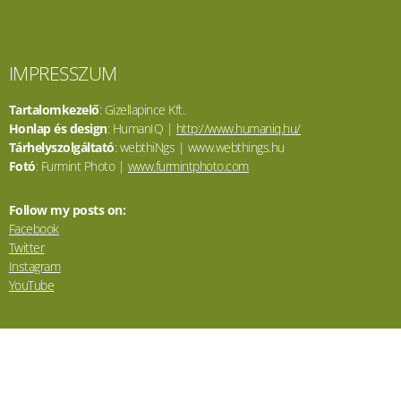
IMPRESSZUM
Tartalomkezelő
: Gizellapince Kft.
Honlap és design
: HumanIQ |
http://www.humaniq.hu/
Tárhelyszolgáltató
: webthiNgs | www.webthings.hu
Fotó
: Furmint Photo |
www.furmintphoto.com
Follow my posts on:
Facebook
Twitter
Instagram
YouTube