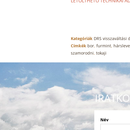
LETÖLTHETŐ TECHNIKAI AD
Kategóriák
DRS visszaváltási d
Címkék
bor
,
furmint
,
hársleve
szamorodni
,
tokaji
IRATKO