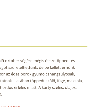
zőlő október végére mégis összetöppedt és
got szüretelhettünk, de be kellett érnünk
nkor az édes borok gyümölcshangsúlyosak,
tnak. Illatában töppedt szőlő, füge, mazsola,
hordós érlelés miatt. A korty széles, olajos,
.