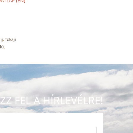
ATLAP (EN)
íj
,
tokaji
lű
,
ZZ FEL A HÍRLEVÉLRE!