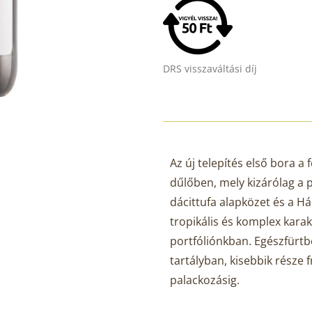
DRS visszaváltási díj
Az új telepítés első bora a f
dűlőben, mely kizárólag a p
dácittufa alapközet és a H
tropikális és komplex kara
portfóliónkban. Egészfürtb
tartályban, kisebbik része 
palackozásig.