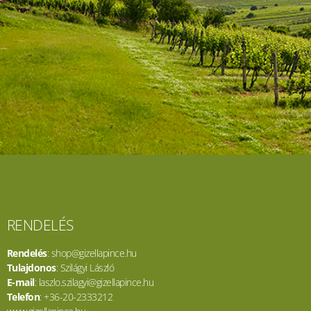
RENDELÉS
Rendelés
: shop@gizellapince.hu
Tulajdonos
: Szilágyi László
E-mail
: laszlo.szilagyi@gizellapince.hu
Telefon
: +36-20-2333212