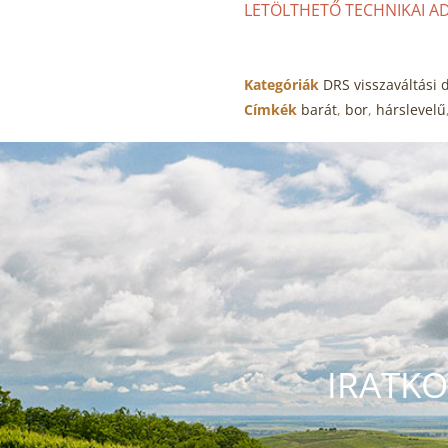
LETÖLTHETŐ TECHNIKAI AD
Kategóriák
DRS visszaváltási d
Címkék
barát
,
bor
,
hárslevelű
IRATKO