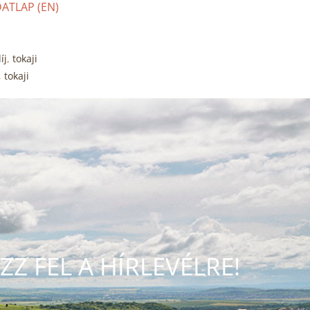
ATLAP (EN)
íj
,
tokaji
,
tokaji
ZZ FEL A HÍRLEVÉLRE!