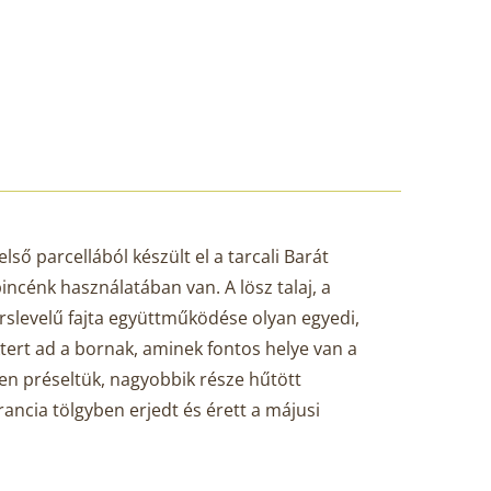
első parcellából készült el a tarcali Barát
incénk használatában van. A lösz talaj, a
árslevelű fajta együttműködése olyan egyedi,
ktert ad a bornak, aminek fontos helye van a
en préseltük, nagyobbik része hűtött
francia tölgyben erjedt és érett a májusi