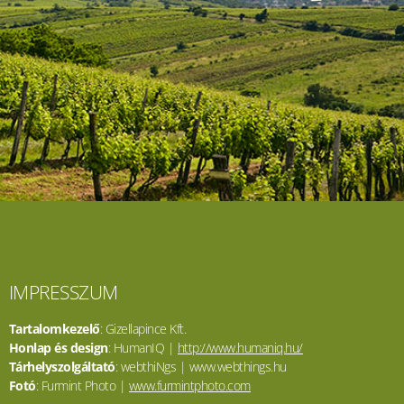
IMPRESSZUM
Tartalomkezelő
: Gizellapince Kft.
Honlap és design
: HumanIQ |
http://www.humaniq.hu/
Tárhelyszolgáltató
: webthiNgs | www.webthings.hu
Fotó
: Furmint Photo |
www.furmintphoto.com