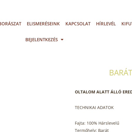
BORÁSZAT
ELISMERÉSEINK
KAPCSOLAT
HÍRLEVÉL
KIFU
BEJELENTKEZÉS
BARÁT
OLTALOM ALATT ÁLLÓ ERE
TECHNIKAI ADATOK
Fajta: 100% Hárslevelű
Termőhely: Barát