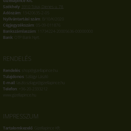
Gizellapince Kft.
Székhely
:
3910 Tokaj, Dienes u. 78.
Adószám
: 13420635-2-05
Nyilvántartási szám
: B/10/K/2020
Cégjegyzékszám
: 05-09-011876
Bankszámlaszám
: 11734224-20005636-00000000
Bank
: OTP Bank Nyrt.
RENDELÉS
Rendelés
: shop@gizellapince.hu
Tulajdonos
: Szilágyi László
E-mail
: laszlo.szilagyi@gizellapince.hu
Telefon
: +36-20-2333212
www.gizellapince.hu
IMPRESSZUM
Tartalomkezelő
: Gizellapince Kft.