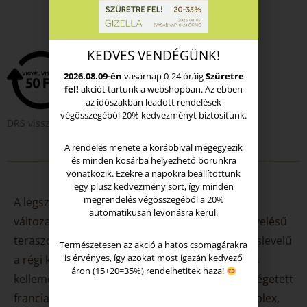
Elfogyott
KEDVES VENDÉGÜNK!
2026.08.09-én
vasárnap 0-24 óráig
Szüretre
fel!
akciót tartunk a webshopban. Az ebben
az időszakban leadott rendelések
végösszegéből 20% kedvezményt biztosítunk.
DRS visszaváltási díj
A rendelés menete a korábbival megegyezik
és minden kosárba helyezhető borunkra
vonatkozik. Ezekre a napokra beállítottunk
egy plusz kedvezmény sort, így minden
megrendelés végösszegéből a 20%
A legszebb fürtük válogatása a Szil-völgy dűlő
automatikusan levonásra kerül.
változatos mikroparcelláiból. Furmint a bakművelésű
teraszokból és a lankás részekről, valamint Hárslevelű
Természetesen az akció a hatos csomagárakra
is érvényes, így azokat most igazán kedvező
a régi kordonos szőlőkből. Hűvösebb tónusú és
áron (15+20=35%) rendelhetitek haza!
kellemesen sós aromatika 20%-ban közepesen égetett
francia fával fűszerezve. Izgalmas, gazdag, komplex,