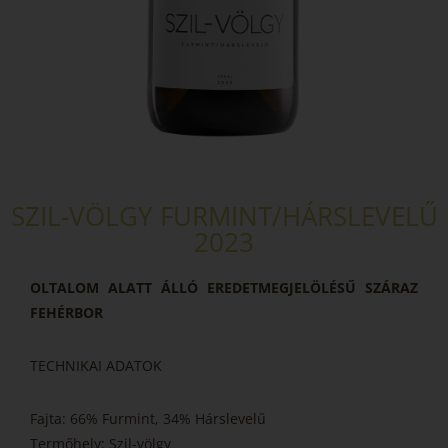
SZIL-VÖLGY FURMINT/HÁRSLEVELŰ
2023
OLTALOM ALATT ÁLLÓ EREDETMEGJELÖLÉSŰ SZÁRAZ
FEHÉRBOR
TECHNIKAI ADATOK
Fajta: 66% Furmint, 34% Hárslevelű
Termőhely: Szil-völgy