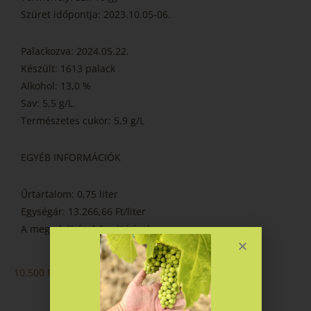
Szüret időpontja: 2023.10.05-06.
Palackozva: 2024.05.22.
Készült: 1613 palack
Alkohol: 13,0 %
Sav: 5,5 g/L.
Természetes cukor: 5,9 g/L
EGYÉB INFORMÁCIÓK
Űrtartalom: 0,75 liter
Egységár: 13.266,66 Ft/liter
A megadott árak bruttó árak.
10.500
Ft