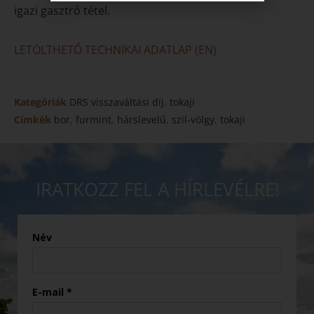
igazi gasztró tétel.
LETÖLTHETŐ TECHNIKAI ADATLAP (EN)
Kategóriák
DRS visszaváltási díj
,
tokaji
Címkék
bor
,
furmint
,
hárslevelű
,
szil-völgy
,
tokaji
IRATKOZZ FEL A HÍRLEVÉLRE!