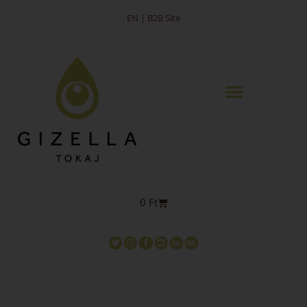
EN | B2B Site
0
Ft