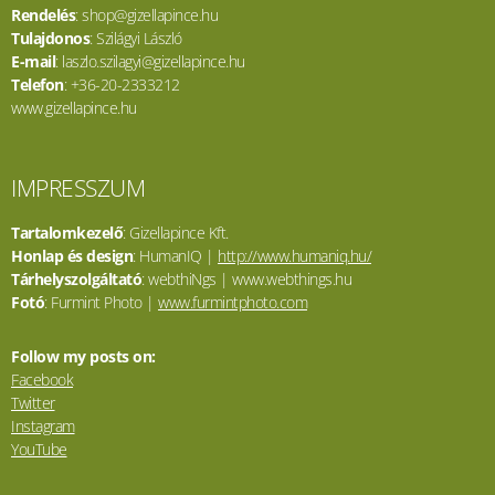
Rendelés
: shop@gizellapince.hu
Tulajdonos
: Szilágyi László
E-mail
: laszlo.szilagyi@gizellapince.hu
Telefon
: +36-20-2333212
www.gizellapince.hu
IMPRESSZUM
Tartalomkezelő
: Gizellapince Kft.
Honlap és design
: HumanIQ |
http://www.humaniq.hu/
Tárhelyszolgáltató
: webthiNgs | www.webthings.hu
Fotó
: Furmint Photo |
www.furmintphoto.com
Follow my posts on:
Facebook
Twitter
Instagram
YouTube