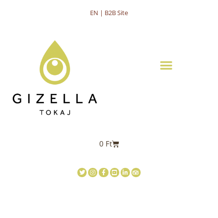
EN | B2B Site
0
Ft