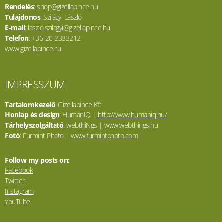
Rendelés
: shop@gizellapince.hu
Tulajdonos
: Szilágyi László
E-mail
: laszlo.szilagyi@gizellapince.hu
Telefon
: +36-20-2333212
www.gizellapince.hu
IMPRESSZUM
Tartalomkezelő
: Gizellapince Kft.
Honlap és design
: HumanIQ |
http://www.humaniq.hu/
Tárhelyszolgáltató
: webthiNgs | www.webthings.hu
Fotó
: Furmint Photo |
www.furmintphoto.com
Follow my posts on:
Facebook
Twitter
Instagram
YouTube