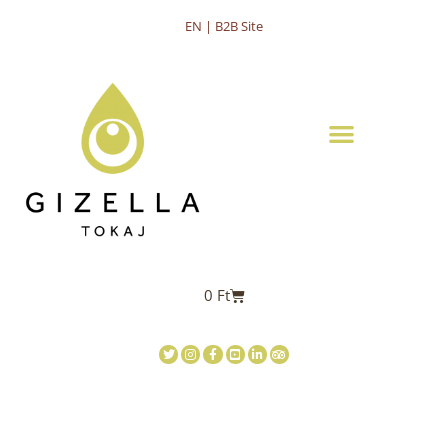
EN | B2B Site
0
Ft