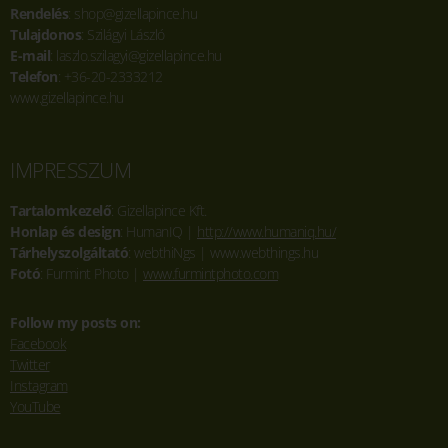
Rendelés
: shop@gizellapince.hu
Tulajdonos
: Szilágyi László
E-mail
: laszlo.szilagyi@gizellapince.hu
Telefon
: +36-20-2333212
www.gizellapince.hu
IMPRESSZUM
Tartalomkezelő
: Gizellapince Kft.
Honlap és design
: HumanIQ |
http://www.humaniq.hu/
Tárhelyszolgáltató
: webthiNgs | www.webthings.hu
Fotó
: Furmint Photo |
www.furmintphoto.com
Follow my posts on:
Facebook
Twitter
Instagram
YouTube