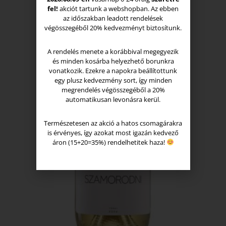
fel!
akciót tartunk a webshopban. Az ebben
az időszakban leadott rendelések
végösszegéből 20% kedvezményt biztosítunk.
A rendelés menete a korábbival megegyezik
és minden kosárba helyezhető borunkra
vonatkozik. Ezekre a napokra beállítottunk
egy plusz kedvezmény sort, így minden
megrendelés végösszegéből a 20%
automatikusan levonásra kerül.
Természetesen az akció a hatos csomagárakra
is érvényes, így azokat most igazán kedvező
áron (15+20=35%) rendelhetitek haza!