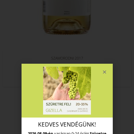
SZAMORODNI 2017
19.950
Ft
KOSÁRBA TESZEM
KEDVES VENDÉGÜNK!
2026.08.09-én
vasárnap 0-24 óráig
Szüretre