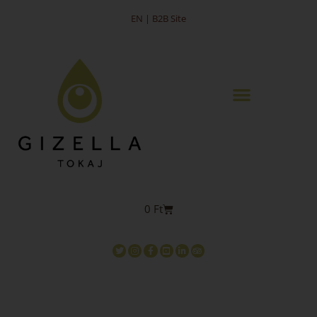
EN | B2B Site
0
Ft